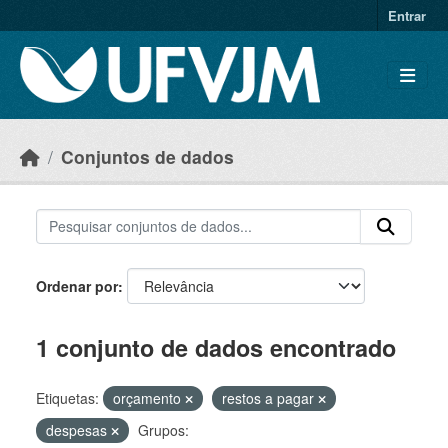
Skip to main content
Entrar
Conjuntos de dados
Ordenar por
1 conjunto de dados encontrado
Etiquetas:
orçamento
restos a pagar
despesas
Grupos: