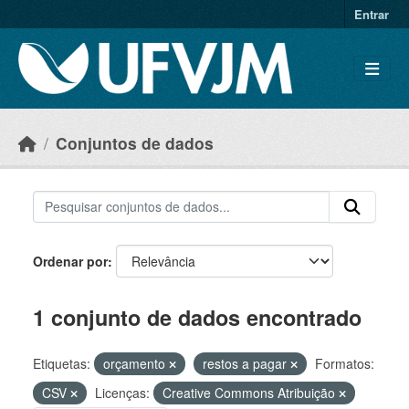
Skip to main content
Entrar
Conjuntos de dados
Ordenar por
1 conjunto de dados encontrado
Etiquetas:
orçamento
restos a pagar
Formatos:
CSV
Licenças:
Creative Commons Atribuição