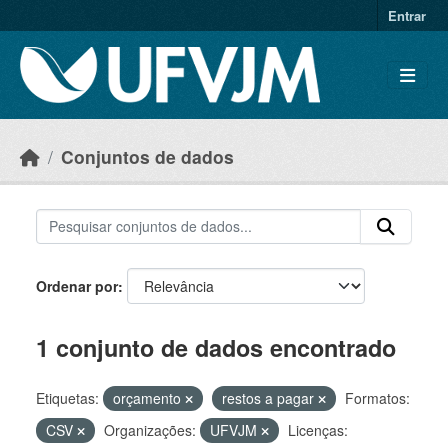
Skip to main content
Entrar
Conjuntos de dados
Ordenar por
1 conjunto de dados encontrado
Etiquetas:
orçamento
restos a pagar
Formatos:
CSV
Organizações:
UFVJM
Licenças: