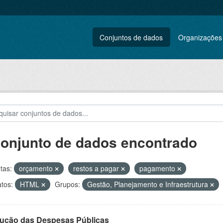
Conjuntos de dados
Organizações
conjunto de dados encontrado
tas:
orçamento
restos a pagar
pagamento
tos:
HTML
Grupos:
Gestão, Planejamento e Infraestrutura
ução das Despesas Públicas