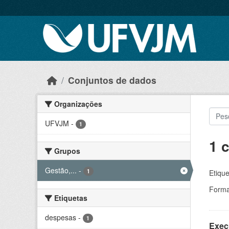
Skip to main content
Conjuntos de dados
Organizações
UFVJM
-
1
1 
Grupos
Gestão,...
-
1
Etique
Forma
Etiquetas
despesas
-
1
Exec