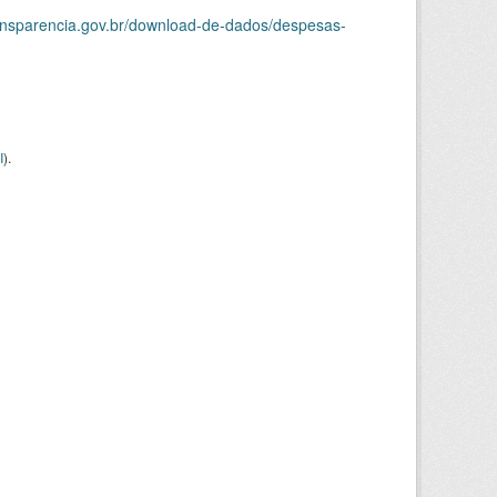
ransparencia.gov.br/download-de-dados/despesas-
I
).