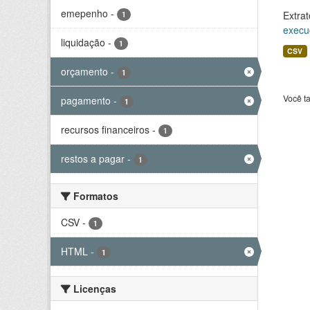
emepenho
-
Extrat
1
execu
liquidação
-
1
CSV
orçamento
-
1
Você t
pagamento
-
1
recursos financeiros
-
1
restos a pagar
-
1
Formatos
CSV
-
1
HTML
-
1
Licenças