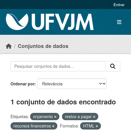
Skip to main content
Entrar
Conjuntos de dados
Ordenar por
1 conjunto de dados encontrado
Etiquetas:
orçamento
restos a pagar
recursos financeiros
Formatos:
HTML