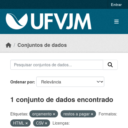
Skip to main content
Entrar
Conjuntos de dados
Ordenar por
1 conjunto de dados encontrado
Etiquetas:
orçamento
restos a pagar
Formatos:
HTML
CSV
Licenças: