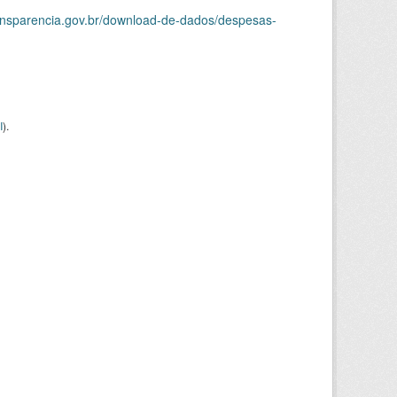
ransparencia.gov.br/download-de-dados/despesas-
I
).