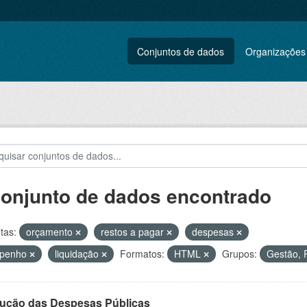
Conjuntos de dados
Organizações
conjunto de dados encontrado
tas:
orçamento
restos a pagar
despesas
penho
liquidação
Formatos:
HTML
Grupos:
Gestão, 
ução das Despesas Públicas