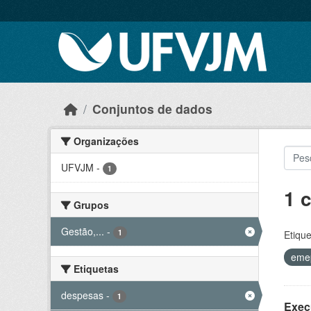
Skip to main content
Conjuntos de dados
Organizações
UFVJM
-
1
1 
Grupos
Gestão,...
-
1
Etique
eme
Etiquetas
despesas
-
1
Exec