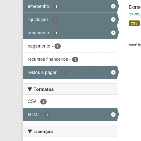
emepenho
-
Extrat
1
execu
liquidação
-
1
CSV
orçamento
-
1
Você t
pagamento
-
1
recursos financeiros
-
1
restos a pagar
-
1
Formatos
CSV
-
1
HTML
-
1
Licenças