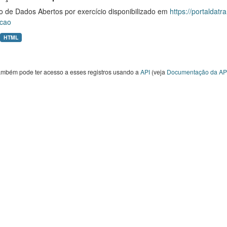
o de Dados Abertos por exercício disponibilizado em
https://portaldat
cao
HTML
ambém pode ter acesso a esses registros usando a
API
(veja
Documentação da AP