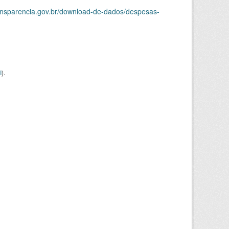
ransparencia.gov.br/download-de-dados/despesas-
I
).