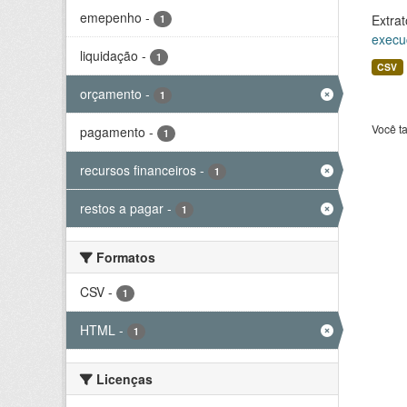
emepenho
-
Extrat
1
execu
liquidação
-
1
CSV
orçamento
-
1
Você t
pagamento
-
1
recursos financeiros
-
1
restos a pagar
-
1
Formatos
CSV
-
1
HTML
-
1
Licenças