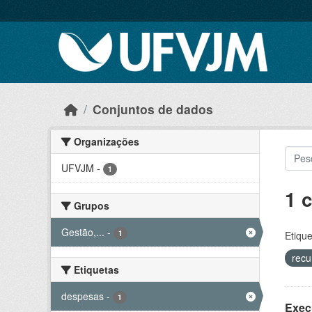
Skip to main content
Conjuntos de dados
Organizações
UFVJM
-
1
1 
Grupos
Gestão,...
-
1
Etique
recu
Etiquetas
despesas
-
1
Exec