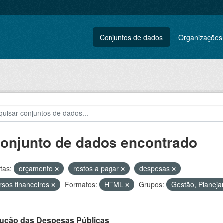
Conjuntos de dados
Organizações
conjunto de dados encontrado
tas:
orçamento
restos a pagar
despesas
rsos financeiros
Formatos:
HTML
Grupos:
Gestão, Planeja
ução das Despesas Públicas