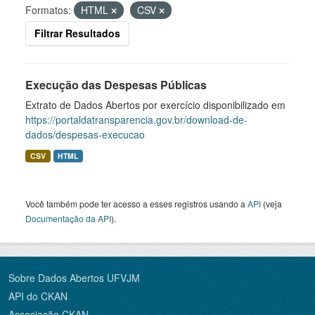
Formatos:
HTML
CSV
Filtrar Resultados
Execução das Despesas Públicas
Extrato de Dados Abertos por exercício disponibilizado em
https://portaldatransparencia.gov.br/download-de-
dados/despesas-execucao
CSV
HTML
Você também pode ter acesso a esses registros usando a
API
(veja
Documentação da API
).
Sobre Dados Abertos UFVJM
API do CKAN
Associação CKAN