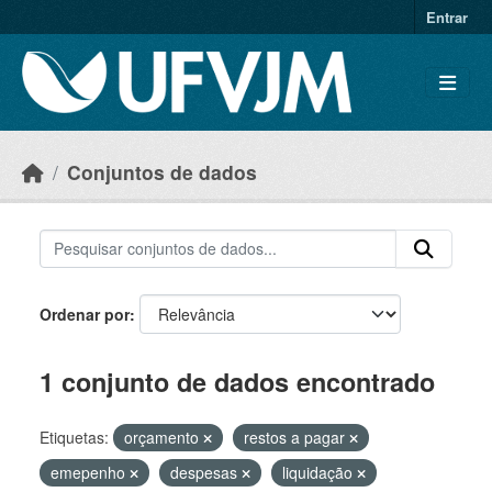
Skip to main content
Entrar
Conjuntos de dados
Ordenar por
1 conjunto de dados encontrado
Etiquetas:
orçamento
restos a pagar
emepenho
despesas
liquidação