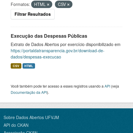
Formatos:
HTML
CSV
Filtrar Resultados
Execução das Despesas Públicas
Extrato de Dados Abertos por exercício disponibilizado em
https://portaldatransparencia.gov.br/download-de-
dados/despesas-execucao
CSV
HTML
Você também pode ter acesso a esses registros usando a
API
(veja
Documentação da API
).
Sobre Dados Abertos UFVJM
API do CKAN
Associação CKAN