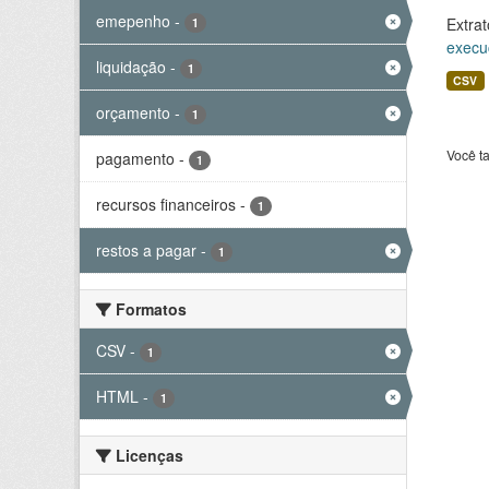
emepenho
-
Extrat
1
execu
liquidação
-
1
CSV
orçamento
-
1
Você t
pagamento
-
1
recursos financeiros
-
1
restos a pagar
-
1
Formatos
CSV
-
1
HTML
-
1
Licenças