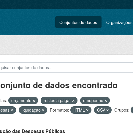
Conjuntos de dados
Organizações
conjunto de dados encontrado
tas:
orçamento
restos a pagar
emepenho
pesas
liquidação
Formatos:
HTML
CSV
Grupos:
ução das Despesas Públicas