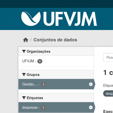
Skip to main content
Conjuntos de dados
Organizações
UFVJM
-
1
1 
Grupos
Gestão,...
-
1
Etique
des
Etiquetas
despesas
-
1
Exec