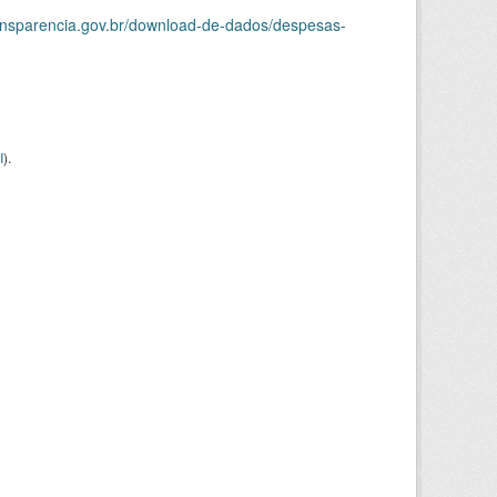
ransparencia.gov.br/download-de-dados/despesas-
I
).