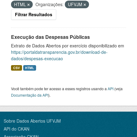
HTML
Organizações:
UFVJM
Filtrar Resultados
Execução das Despesas Públicas
Extrato de Dados Abertos por exercício disponibilizado em
https://portaldatransparencia.gov.br/download-de-
dados/despesas-execucao
CSV
HTML
Você também pode ter acesso a esses registros usando a
API
(veja
Documentação da API
).
Sobre Dados Abertos UFVJM
API do CKAN
Associação CKAN