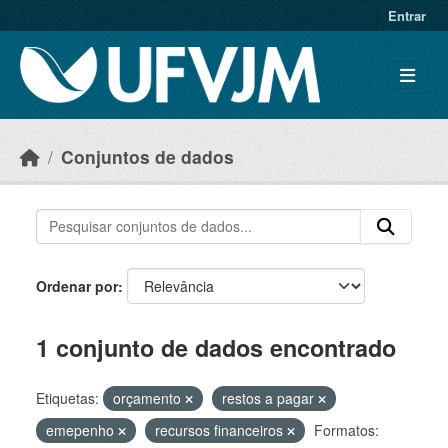
Skip to main content
Entrar
Conjuntos de dados
Ordenar por
1 conjunto de dados encontrado
Etiquetas:
orçamento
restos a pagar
emepenho
recursos financeiros
Formatos: