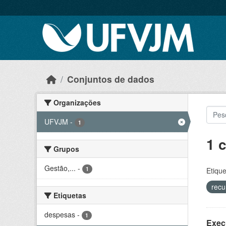
Skip to main content
Conjuntos de dados
Organizações
UFVJM
-
1
1 
Grupos
Gestão,...
-
1
Etique
recu
Etiquetas
despesas
-
1
Exec