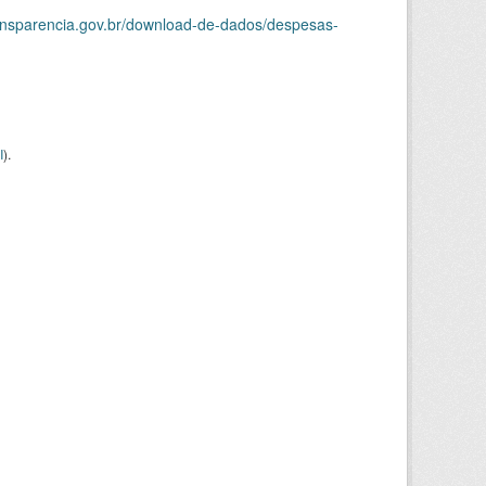
ransparencia.gov.br/download-de-dados/despesas-
I
).