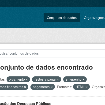
Conjuntos de dados
Organizações
conjunto de dados encontrado
tas:
orçamento
restos a pagar
emepenho
rsos financeiros
pagamento
Formatos:
HTML
Organiz
ução das Despesas Públicas