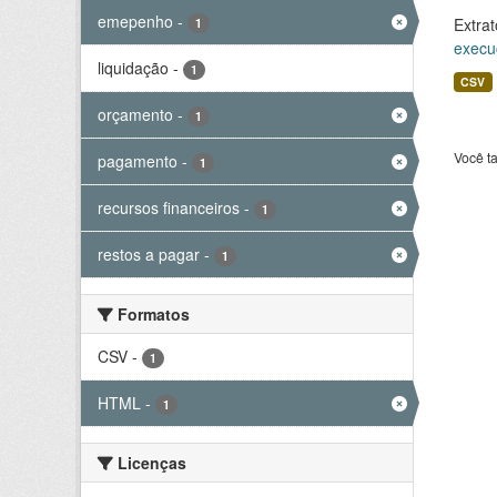
emepenho
-
Extrat
1
execu
liquidação
-
1
CSV
orçamento
-
1
Você t
pagamento
-
1
recursos financeiros
-
1
restos a pagar
-
1
Formatos
CSV
-
1
HTML
-
1
Licenças