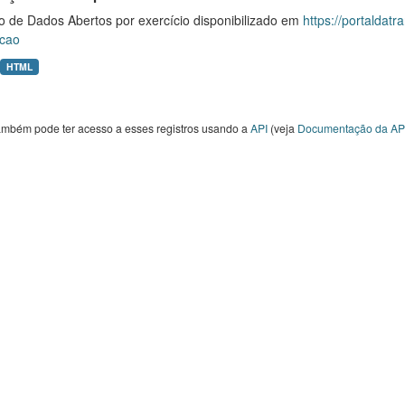
o de Dados Abertos por exercício disponibilizado em
https://portaldat
cao
HTML
ambém pode ter acesso a esses registros usando a
API
(veja
Documentação da AP