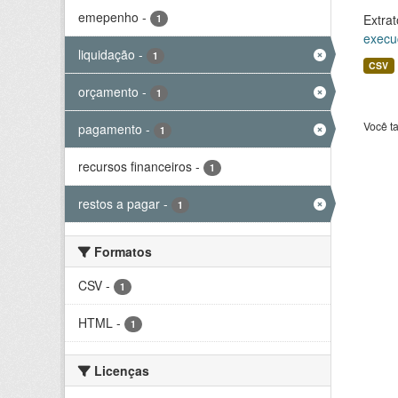
emepenho
-
Extrat
1
execu
liquidação
-
1
CSV
orçamento
-
1
Você t
pagamento
-
1
recursos financeiros
-
1
restos a pagar
-
1
Formatos
CSV
-
1
HTML
-
1
Licenças