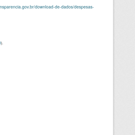
ransparencia.gov.br/download-de-dados/despesas-
I
).