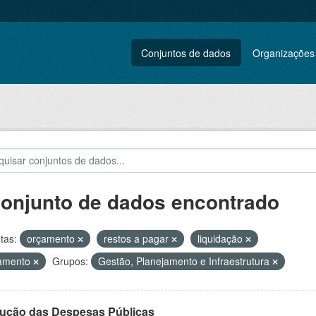
Conjuntos de dados
Organizações
conjunto de dados encontrado
tas:
orçamento
restos a pagar
liquidação
amento
Grupos:
Gestão, Planejamento e Infraestrutura
ução das Despesas Públicas