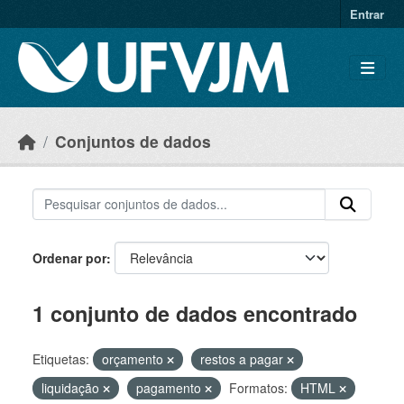
Skip to main content
Entrar
Conjuntos de dados
Ordenar por
1 conjunto de dados encontrado
Etiquetas:
orçamento
restos a pagar
liquidação
pagamento
Formatos:
HTML