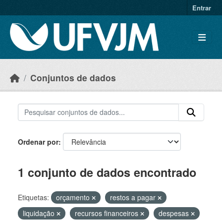
Skip to main content
Entrar
Conjuntos de dados
Ordenar por
1 conjunto de dados encontrado
Etiquetas:
orçamento
restos a pagar
liquidação
recursos financeiros
despesas