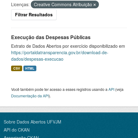
Licenças:
Creative Commons Atribuição
Filtrar Resultados
Execução das Despesas Públicas
Extrato de Dados Abertos por exercício disponibilizado em
https://portaldatransparencia.gov.br/download-de-
dados/despesas-execucao
CSV
HTML
Você também pode ter acesso a esses registros usando a
API
(veja
Documentação da API
).
Sobre Dados Abertos UFVJM
API do CKAN
Associação CKAN