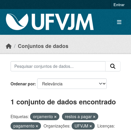
Skip to main content
Entrar
Conjuntos de dados
Ordenar por
1 conjunto de dados encontrado
Etiquetas:
orçamento
restos a pagar
pagamento
Organizações:
UFVJM
Licenças: