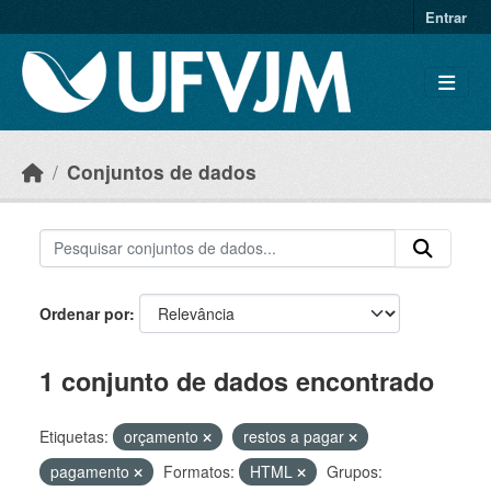
Skip to main content
Entrar
Conjuntos de dados
Ordenar por
1 conjunto de dados encontrado
Etiquetas:
orçamento
restos a pagar
pagamento
Formatos:
HTML
Grupos: