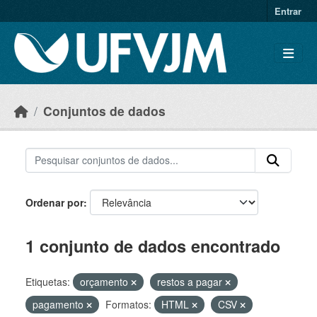
Skip to main content
Entrar
Conjuntos de dados
Ordenar por
1 conjunto de dados encontrado
Etiquetas:
orçamento
restos a pagar
pagamento
Formatos:
HTML
CSV