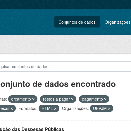
Conjuntos de dados
Organizações
conjunto de dados encontrado
tas:
orçamento
restos a pagar
pagamento
pesas
Formatos:
HTML
Organizações:
UFVJM
ução das Despesas Públicas