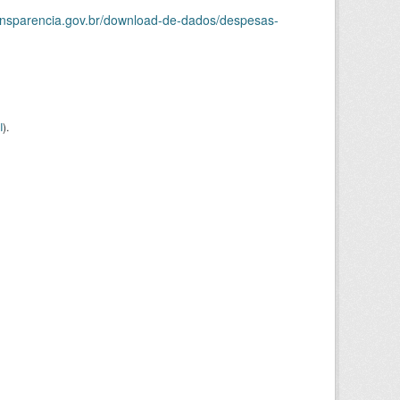
ransparencia.gov.br/download-de-dados/despesas-
I
).