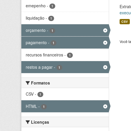
emepenho
-
Extrat
1
execu
liquidação
-
1
CSV
orçamento
-
1
Você t
pagamento
-
1
recursos financeiros
-
1
restos a pagar
-
1
Formatos
CSV
-
1
HTML
-
1
Licenças