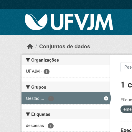
Skip to main content
Conjuntos de dados
Organizações
UFVJM
-
1
1 
Grupos
Gestão,...
-
1
Etique
eme
Etiquetas
despesas
-
1
Exec