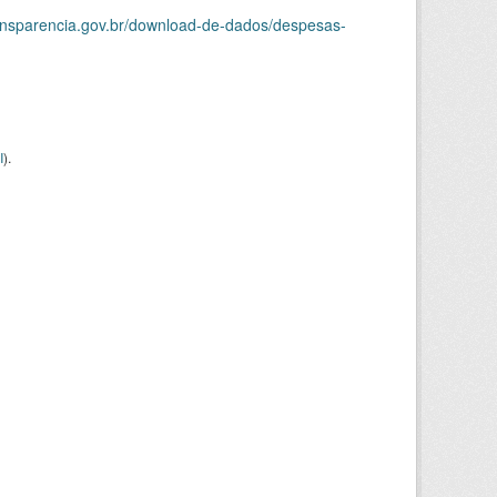
ransparencia.gov.br/download-de-dados/despesas-
I
).