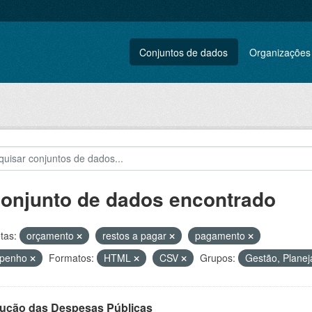
Conjuntos de dados
Organizações
conjunto de dados encontrado
tas:
orçamento
restos a pagar
pagamento
penho
Formatos:
HTML
CSV
Grupos:
Gestão, Planej
ução das Despesas Públicas