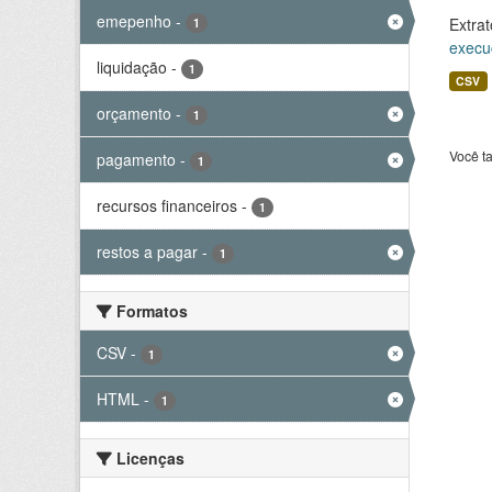
emepenho
-
Extrat
1
execu
liquidação
-
1
CSV
orçamento
-
1
Você t
pagamento
-
1
recursos financeiros
-
1
restos a pagar
-
1
Formatos
CSV
-
1
HTML
-
1
Licenças