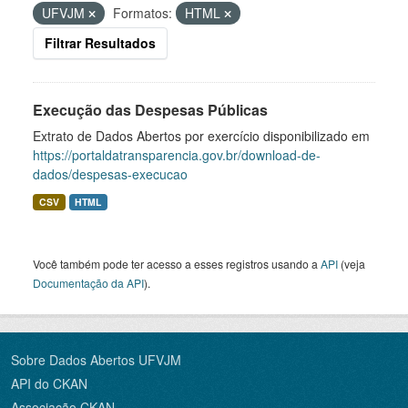
UFVJM
Formatos:
HTML
Filtrar Resultados
Execução das Despesas Públicas
Extrato de Dados Abertos por exercício disponibilizado em
https://portaldatransparencia.gov.br/download-de-
dados/despesas-execucao
CSV
HTML
Você também pode ter acesso a esses registros usando a
API
(veja
Documentação da API
).
Sobre Dados Abertos UFVJM
API do CKAN
Associação CKAN