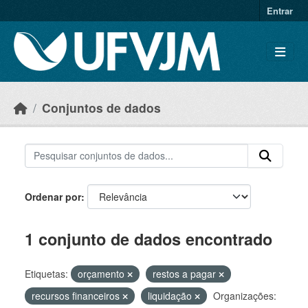
Skip to main content
Entrar
Conjuntos de dados
Ordenar por
1 conjunto de dados encontrado
Etiquetas:
orçamento
restos a pagar
recursos financeiros
liquidação
Organizações: