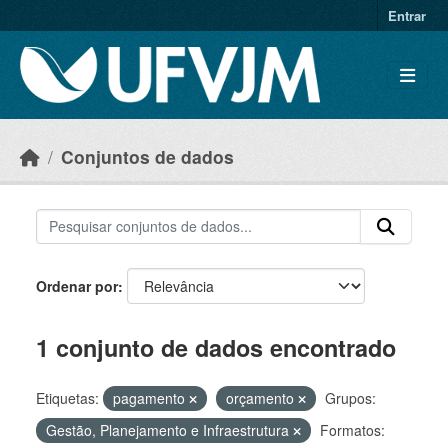
Skip to main content
Entrar
Conjuntos de dados
Ordenar por
1 conjunto de dados encontrado
Etiquetas:
pagamento
orçamento
Grupos:
Gestão, Planejamento e Infraestrutura
Formatos: