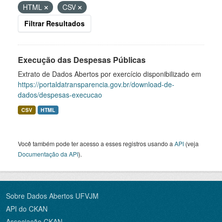
HTML
CSV
Filtrar Resultados
Execução das Despesas Públicas
Extrato de Dados Abertos por exercício disponibilizado em
https://portaldatransparencia.gov.br/download-de-
dados/despesas-execucao
CSV
HTML
Você também pode ter acesso a esses registros usando a
API
(veja
Documentação da API
).
Sobre Dados Abertos UFVJM
API do CKAN
Associação CKAN