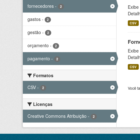
fornecedores
-
Exibe
2
Detal
gastos
-
2
CSV
gestão
-
2
Forn
orçamento
-
2
Exibe
Detal
pagamento
-
2
CSV
Formatos
CSV
-
2
Você t
Licenças
Creative Commons Atribuição
-
2