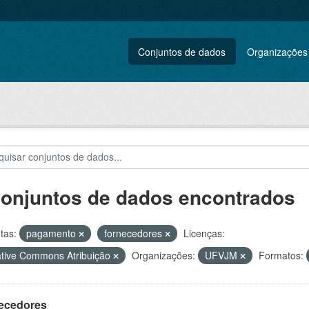
Conjuntos de dados
Organizações
conjuntos de dados encontrados
tas:
pagamento
fornecedores
Licenças:
tive Commons Atribuição
Organizações:
UFVJM
Formatos:
ecedores