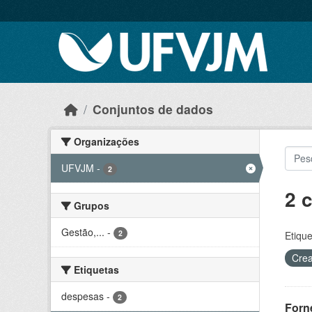
Skip to main content
Conjuntos de dados
Organizações
UFVJM
-
2
2 
Grupos
Gestão,...
-
2
Etique
Crea
Etiquetas
despesas
-
2
Forn