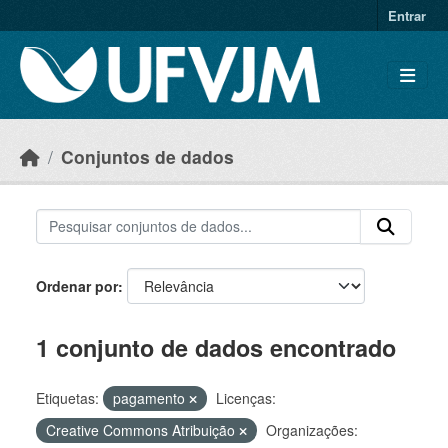
Skip to main content
Entrar
Conjuntos de dados
Ordenar por
1 conjunto de dados encontrado
Etiquetas:
pagamento
Licenças:
Creative Commons Atribuição
Organizações: