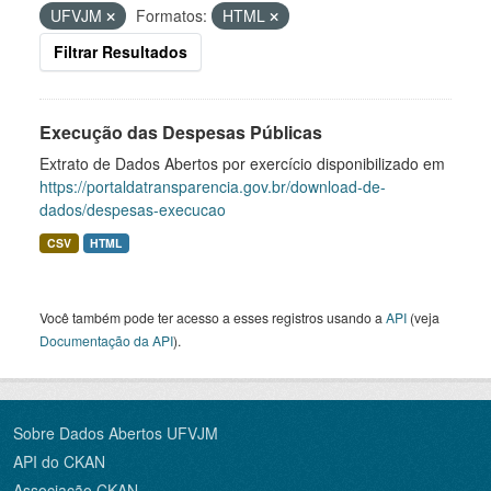
UFVJM
Formatos:
HTML
Filtrar Resultados
Execução das Despesas Públicas
Extrato de Dados Abertos por exercício disponibilizado em
https://portaldatransparencia.gov.br/download-de-
dados/despesas-execucao
CSV
HTML
Você também pode ter acesso a esses registros usando a
API
(veja
Documentação da API
).
Sobre Dados Abertos UFVJM
API do CKAN
Associação CKAN