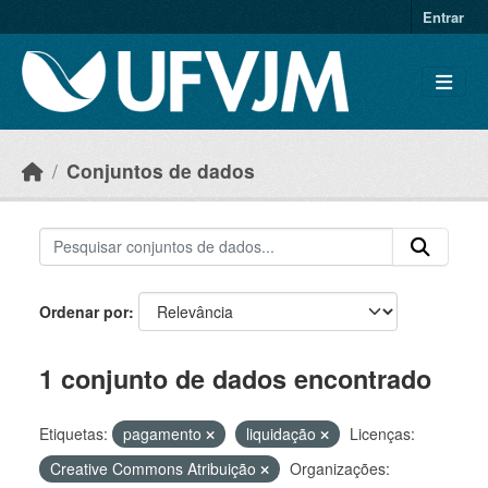
Skip to main content
Entrar
Conjuntos de dados
Ordenar por
1 conjunto de dados encontrado
Etiquetas:
pagamento
liquidação
Licenças:
Creative Commons Atribuição
Organizações: