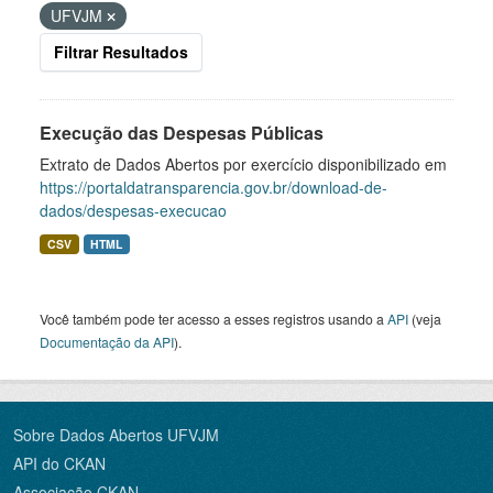
UFVJM
Filtrar Resultados
Execução das Despesas Públicas
Extrato de Dados Abertos por exercício disponibilizado em
https://portaldatransparencia.gov.br/download-de-
dados/despesas-execucao
CSV
HTML
Você também pode ter acesso a esses registros usando a
API
(veja
Documentação da API
).
Sobre Dados Abertos UFVJM
API do CKAN
Associação CKAN