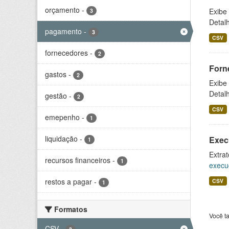
orçamento
-
Exibe
3
Detal
pagamento
-
3
CSV
fornecedores
-
2
Forn
gastos
-
2
Exibe
Detal
gestão
-
2
CSV
emepenho
-
1
liquidação
-
Exec
1
Extrat
recursos financeiros
-
1
execu
restos a pagar
-
CSV
1
Formatos
Você t
CSV
-