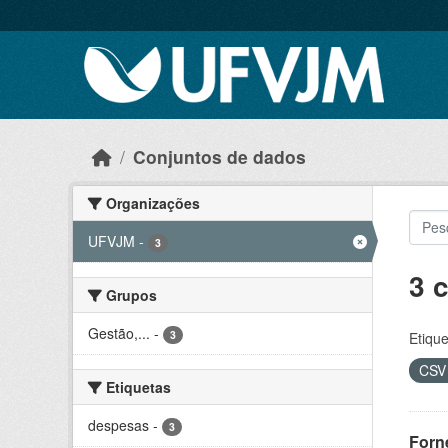
Skip to main content
Conjuntos de dados
Organizações
UFVJM
-
3
3 
Grupos
Gestão,...
-
3
Etique
CS
Etiquetas
despesas
-
3
Forn