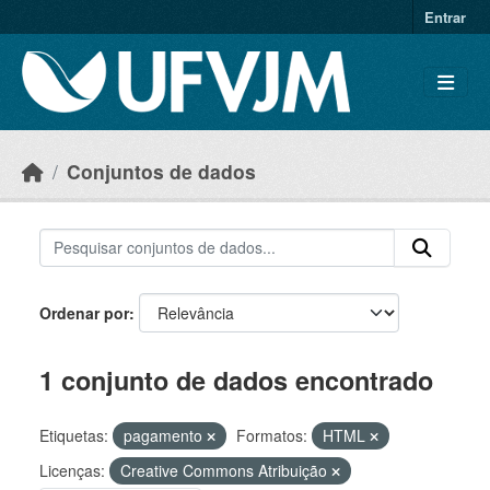
Skip to main content
Entrar
Conjuntos de dados
Ordenar por
1 conjunto de dados encontrado
Etiquetas:
pagamento
Formatos:
HTML
Licenças:
Creative Commons Atribuição