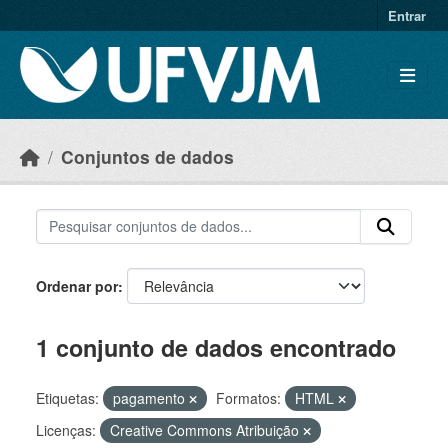
Skip to main content
Entrar
Conjuntos de dados
Ordenar por
1 conjunto de dados encontrado
Etiquetas:
pagamento
Formatos:
HTML
Licenças:
Creative Commons Atribuição