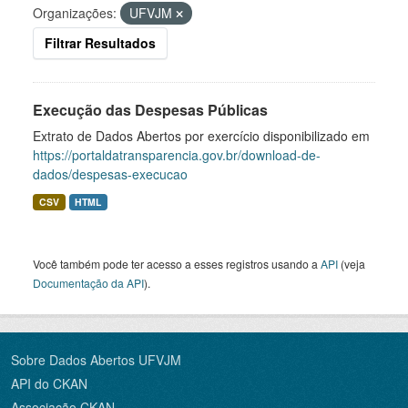
Organizações:
UFVJM
Filtrar Resultados
Execução das Despesas Públicas
Extrato de Dados Abertos por exercício disponibilizado em
https://portaldatransparencia.gov.br/download-de-
dados/despesas-execucao
CSV
HTML
Você também pode ter acesso a esses registros usando a
API
(veja
Documentação da API
).
Sobre Dados Abertos UFVJM
API do CKAN
Associação CKAN