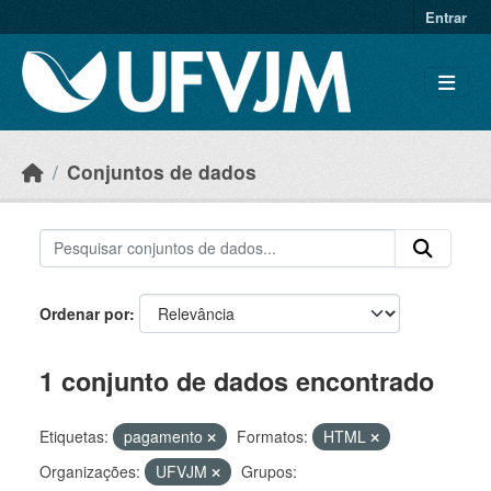
Skip to main content
Entrar
Conjuntos de dados
Ordenar por
1 conjunto de dados encontrado
Etiquetas:
pagamento
Formatos:
HTML
Organizações:
UFVJM
Grupos: