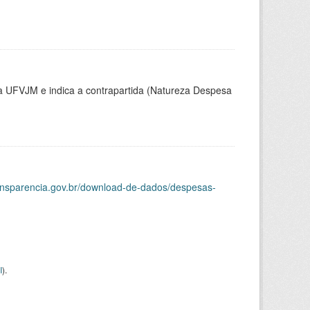
la UFVJM e indica a contrapartida (Natureza Despesa
ransparencia.gov.br/download-de-dados/despesas-
I
).