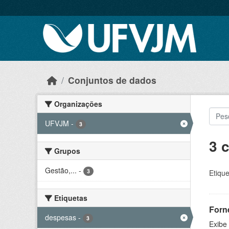
Skip to main content
Conjuntos de dados
Organizações
UFVJM
-
3
3 
Grupos
Gestão,...
-
3
Etique
Etiquetas
Forn
despesas
-
3
Exibe