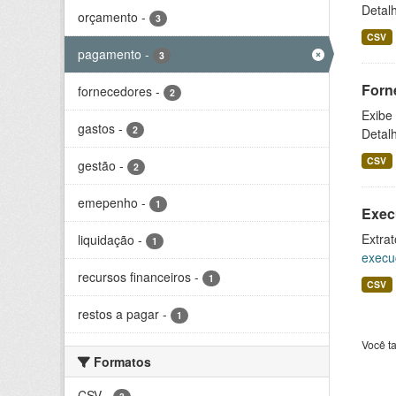
Detal
orçamento
-
3
CSV
pagamento
-
3
Forn
fornecedores
-
2
Exibe
gastos
-
2
Detal
CSV
gestão
-
2
emepenho
-
1
Exec
Extrat
liquidação
-
1
execu
recursos financeiros
-
1
CSV
restos a pagar
-
1
Você t
Formatos
CSV
-