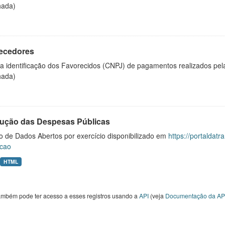
hada)
ecedores
 a identificação dos Favorecidos (CNPJ) de pagamentos realizados pe
hada)
ução das Despesas Públicas
o de Dados Abertos por exercício disponibilizado em
https://portaldat
cao
HTML
ambém pode ter acesso a esses registros usando a
API
(veja
Documentação da AP