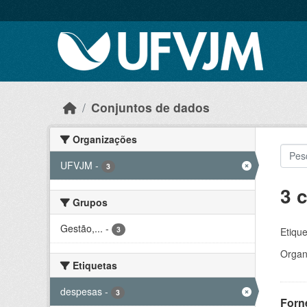
Skip to main content
Conjuntos de dados
Organizações
UFVJM
-
3
3 
Grupos
Gestão,...
-
3
Etique
Organ
Etiquetas
despesas
-
3
Forn