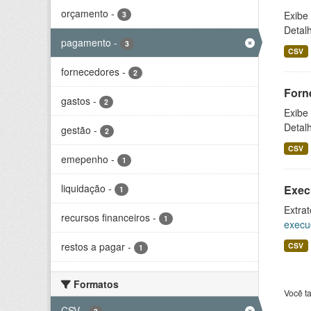
orçamento
-
Exibe
3
Detal
pagamento
-
3
CSV
fornecedores
-
2
Forn
gastos
-
2
Exibe
Detal
gestão
-
2
CSV
emepenho
-
1
liquidação
-
Exec
1
Extrat
recursos financeiros
-
1
execu
restos a pagar
-
CSV
1
Formatos
Você t
CSV
-