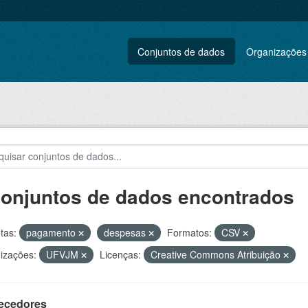
Conjuntos de dados
Organizações
conjuntos de dados encontrados
tas:
pagamento
despesas
Formatos:
CSV
izações:
UFVJM
Licenças:
Creative Commons Atribuição
ecedores