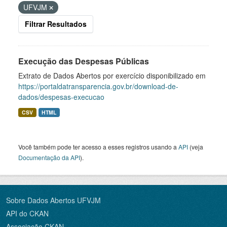
UFVJM
Filtrar Resultados
Execução das Despesas Públicas
Extrato de Dados Abertos por exercício disponibilizado em
https://portaldatransparencia.gov.br/download-de-
dados/despesas-execucao
CSV
HTML
Você também pode ter acesso a esses registros usando a
API
(veja
Documentação da API
).
Sobre Dados Abertos UFVJM
API do CKAN
Associação CKAN