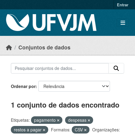
Skip to main content
Entrar
Conjuntos de dados
Ordenar por
1 conjunto de dados encontrado
Etiquetas:
pagamento
despesas
restos a pagar
Formatos:
CSV
Organizações: