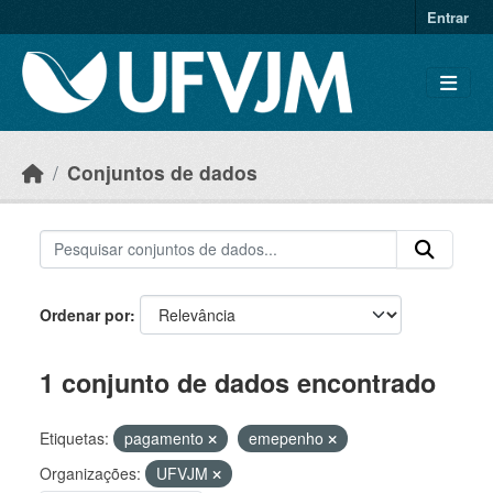
Skip to main content
Entrar
Conjuntos de dados
Ordenar por
1 conjunto de dados encontrado
Etiquetas:
pagamento
emepenho
Organizações:
UFVJM