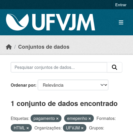
Skip to main content
Entrar
Conjuntos de dados
Ordenar por
1 conjunto de dados encontrado
Etiquetas:
pagamento
emepenho
Formatos:
HTML
Organizações:
UFVJM
Grupos: