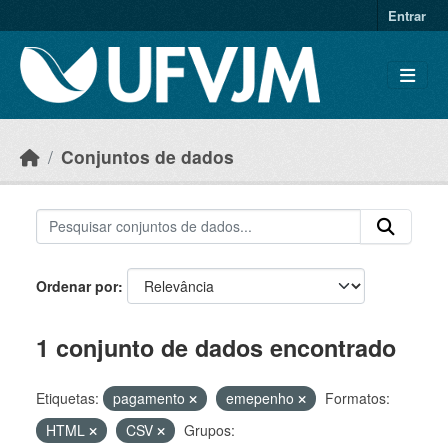
Skip to main content
Entrar
Conjuntos de dados
Ordenar por
1 conjunto de dados encontrado
Etiquetas:
pagamento
emepenho
Formatos:
HTML
CSV
Grupos: