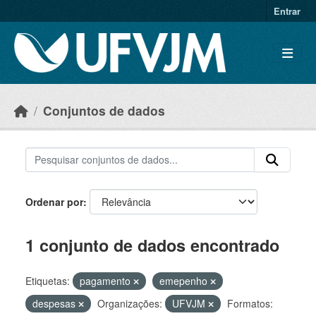
Skip to main content
Entrar
Conjuntos de dados
Ordenar por
1 conjunto de dados encontrado
Etiquetas:
pagamento
emepenho
despesas
Organizações:
UFVJM
Formatos: