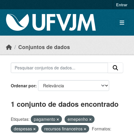
Skip to main content
Entrar
Conjuntos de dados
Ordenar por
1 conjunto de dados encontrado
Etiquetas:
pagamento
emepenho
despesas
recursos financeiros
Formatos: