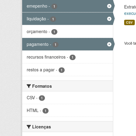
emepenho
-
Extrat
1
execu
liquidação
-
1
CSV
orçamento
-
1
Você t
pagamento
-
1
recursos financeiros
-
1
restos a pagar
-
1
Formatos
CSV
-
1
HTML
-
1
Licenças