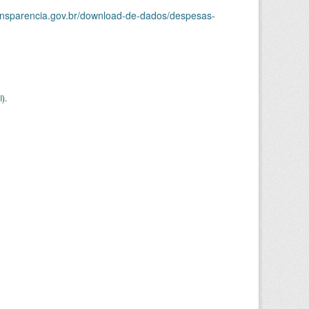
ransparencia.gov.br/download-de-dados/despesas-
I
).