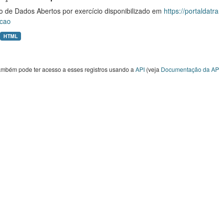
o de Dados Abertos por exercício disponibilizado em
https://portaldat
cao
HTML
ambém pode ter acesso a esses registros usando a
API
(veja
Documentação da AP