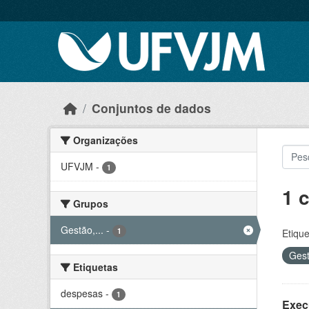
Skip to main content
Conjuntos de dados
Organizações
UFVJM
-
1
1 
Grupos
Gestão,...
-
1
Etique
Gest
Etiquetas
despesas
-
1
Exec