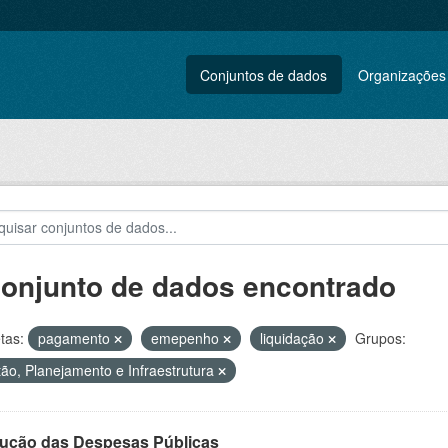
Conjuntos de dados
Organizações
conjunto de dados encontrado
tas:
pagamento
emepenho
liquidação
Grupos:
ão, Planejamento e Infraestrutura
ução das Despesas Públicas