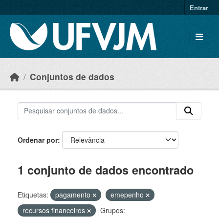
Skip to main content
Entrar
Conjuntos de dados
Ordenar por
1 conjunto de dados encontrado
Etiquetas:
pagamento
emepenho
recursos financeiros
Grupos: