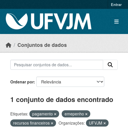
Skip to main content
Entrar
Conjuntos de dados
Ordenar por
1 conjunto de dados encontrado
Etiquetas:
pagamento
emepenho
recursos financeiros
Organizações:
UFVJM