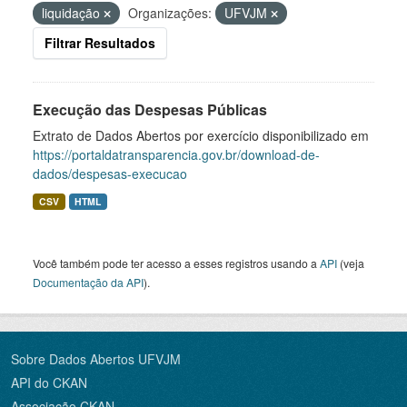
liquidação
Organizações:
UFVJM
Filtrar Resultados
Execução das Despesas Públicas
Extrato de Dados Abertos por exercício disponibilizado em
https://portaldatransparencia.gov.br/download-de-
dados/despesas-execucao
CSV
HTML
Você também pode ter acesso a esses registros usando a
API
(veja
Documentação da API
).
Sobre Dados Abertos UFVJM
API do CKAN
Associação CKAN