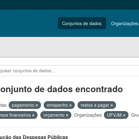
Conjuntos de dados
Organizações
conjunto de dados encontrado
tas:
pagamento
emepenho
restos a pagar
rsos financeiros
orçamento
Organizações:
UFVJM
Gru
ução das Despesas Públicas