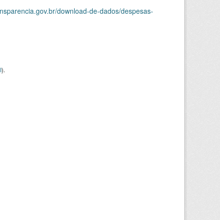
ransparencia.gov.br/download-de-dados/despesas-
I
).