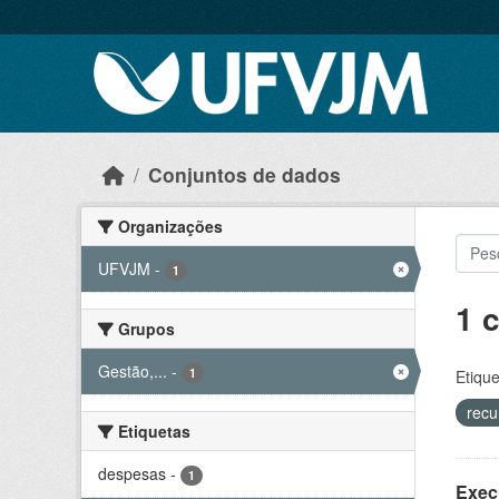
Skip to main content
Conjuntos de dados
Organizações
UFVJM
-
1
1 
Grupos
Gestão,...
-
1
Etique
recu
Etiquetas
despesas
-
1
Exec