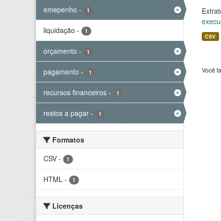
emepenho
-
Extrat
1
execu
liquidação
-
1
CSV
orçamento
-
1
Você t
pagamento
-
1
recursos financeiros
-
1
restos a pagar
-
1
Formatos
CSV
-
1
HTML
-
1
Licenças