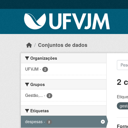
Skip to main content
Conjuntos de dados
Organizações
UFVJM
-
2
2 
Grupos
Gestão,...
-
2
Etique
ges
Etiquetas
despesas
-
2
Forn