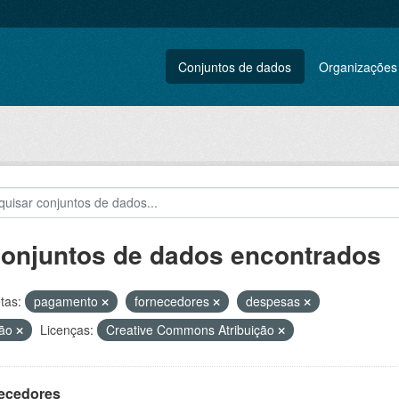
Conjuntos de dados
Organizações
conjuntos de dados encontrados
tas:
pagamento
fornecedores
despesas
tão
Licenças:
Creative Commons Atribuição
ecedores