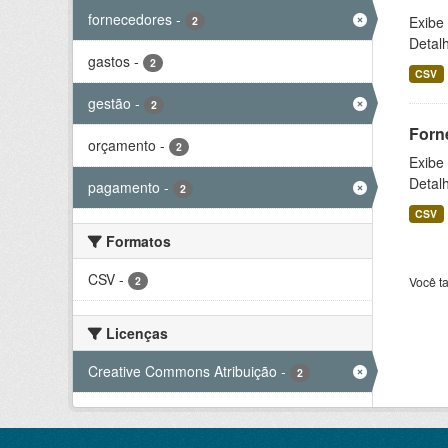
fornecedores
-
Exibe
2
Detal
gastos
-
2
CSV
gestão
-
2
Forn
orçamento
-
2
Exibe
Detal
pagamento
-
2
CSV
Formatos
CSV
-
2
Você t
Licenças
Creative Commons Atribuição
-
2