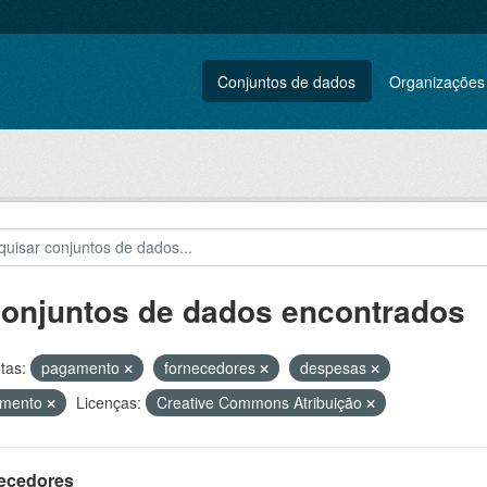
Conjuntos de dados
Organizações
conjuntos de dados encontrados
tas:
pagamento
fornecedores
despesas
amento
Licenças:
Creative Commons Atribuição
ecedores