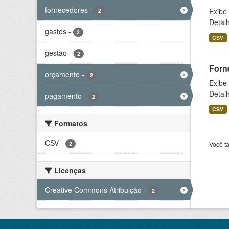
fornecedores
-
Exibe
2
Detal
gastos
-
2
CSV
gestão
-
2
Forn
orçamento
-
2
Exibe
Detal
pagamento
-
2
CSV
Formatos
CSV
-
2
Você t
Licenças
Creative Commons Atribuição
-
2