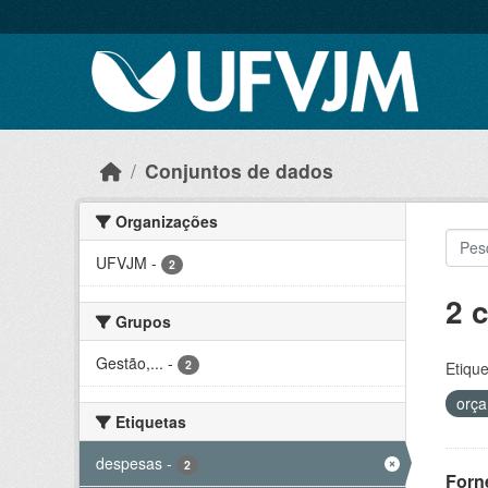
Skip to main content
Conjuntos de dados
Organizações
UFVJM
-
2
2 
Grupos
Gestão,...
-
2
Etique
orç
Etiquetas
despesas
-
2
Forn