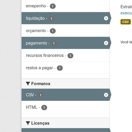
emepenho
-
Extrat
1
execu
liquidação
-
1
CSV
orçamento
-
1
Você t
pagamento
-
1
recursos financeiros
-
1
restos a pagar
-
1
Formatos
CSV
-
1
HTML
-
1
Licenças