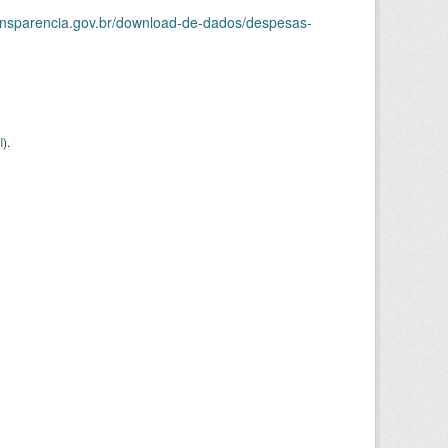
ransparencia.gov.br/download-de-dados/despesas-
I
).