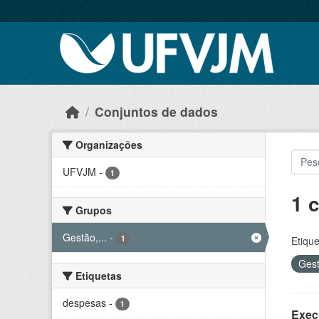
Skip to main content
Conjuntos de dados
Organizações
UFVJM
-
1
1 
Grupos
Gestão,...
-
1
Etique
Gest
Etiquetas
despesas
-
1
Exec