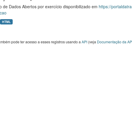
o de Dados Abertos por exercício disponibilizado em
https://portaldat
cao
HTML
ambém pode ter acesso a esses registros usando a
API
(veja
Documentação da AP