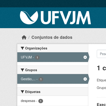
Skip to main content
Conjuntos de dados
Organizações
UFVJM
-
1
1 
Grupos
Gestão,...
-
1
Etique
Grupo
Etiquetas
despesas
-
1
Exec