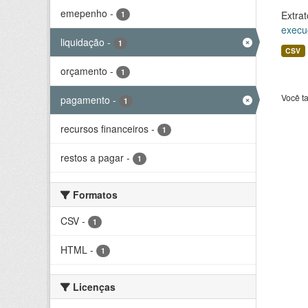
emepenho
-
Extrat
1
execu
liquidação
-
1
CSV
orçamento
-
1
Você t
pagamento
-
1
recursos financeiros
-
1
restos a pagar
-
1
Formatos
CSV
-
1
HTML
-
1
Licenças