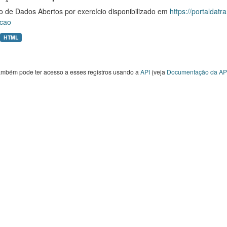
o de Dados Abertos por exercício disponibilizado em
https://portaldat
cao
HTML
ambém pode ter acesso a esses registros usando a
API
(veja
Documentação da AP