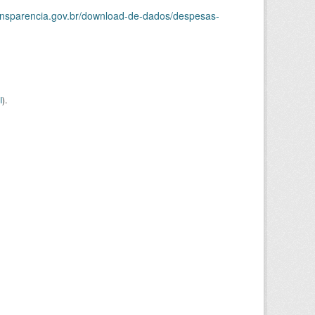
ransparencia.gov.br/download-de-dados/despesas-
I
).