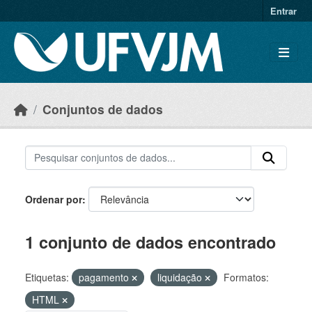
Skip to main content
Entrar
Conjuntos de dados
Ordenar por
1 conjunto de dados encontrado
Etiquetas:
pagamento
liquidação
Formatos:
HTML