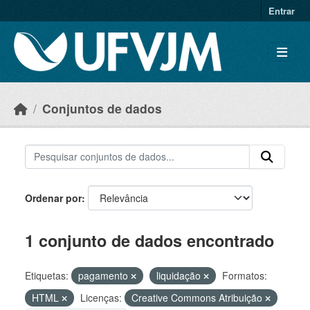
Skip to main content
Entrar
Conjuntos de dados
Ordenar por
1 conjunto de dados encontrado
Etiquetas:
pagamento
liquidação
Formatos:
HTML
Licenças:
Creative Commons Atribuição