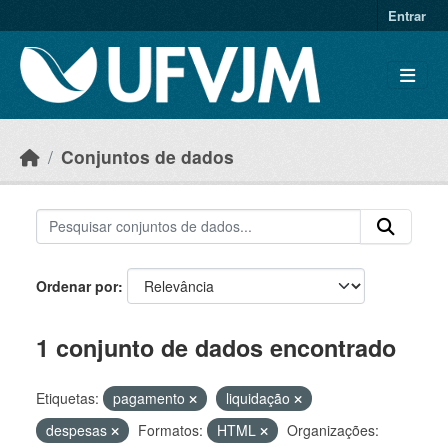
Skip to main content
Entrar
Conjuntos de dados
Ordenar por
1 conjunto de dados encontrado
Etiquetas:
pagamento
liquidação
despesas
Formatos:
HTML
Organizações: